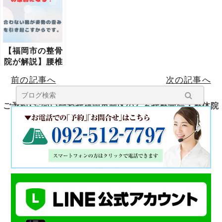
理由
【福岡市の整骨
院が解説】腰椎
ヘルニアの原因
前の記事へ
次の記事へ
は靴選び？腰痛
を悪化させる靴
とは
ご予約･お問い合わせ福岡市南区のくろせ整骨院・整体院