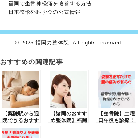
福岡で坐骨神経痛を改善する方法
日本整形外科学会の公式情報
© 2025 福岡の整体院. All rights reserved.
おすすめの関連記事
【薬院駅から通
【諸岡のおすす
【整骨院】土曜
院できるおすす
め整体院】福岡
日午後も診療！
め整骨院】
市南区塩原のく
姿勢を正すだけ
ろせ整体院
で痛みが和らぐ