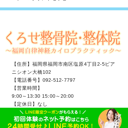
【住所】
福岡県福岡市南区塩原4丁目2-5ピア
ニシオン大橋102
【電話番号】
092-512-7797
【営業時間】
9:00～13:30 15:00～20:00
【定休日】なし
福岡市南区のくろせ整骨院・整体院
Copyright(c)2018
.All Right Reserved.Design by (株)ゆいまーる
相互リンク