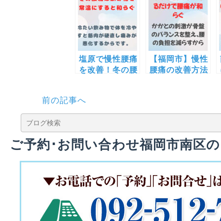
塩原で慢性腰痛
【福岡市】慢性
を改善！冬の腰
腰痛の改善方法
痛対策には飲み
｜かかとをトン
物を常温にする
トンするだけで
前の記事へ
のが効果的
腰痛が和らぐ理
由とは？
ご予約･お問い合わせ福岡市南区