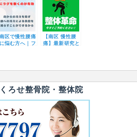
南区で慢性腰痛
【南区 慢性腰
に悩む方へ｜フ
痛】最新研究と
ローリングにラ
実践法―科学的
グを敷くと冷え
根拠に基づく腰
対策になる理由
痛改善対策
のくろせ整骨院・整体院