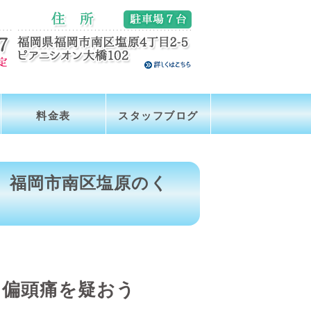
料金表
スタッフブログ
】福岡市南区塩原のく
ら偏頭痛を疑おう