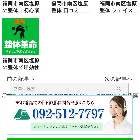
福岡市南区塩原
福岡市南区塩原
福岡市南区塩原
の整体｜初心者
整体 口コミ｜
整体 フェイス
でも安心して通
選び方と信頼で
ライン矯正｜た
える４つの理由
きる確認ポイン
るみ・むくみ・
ト
左右差を整える
根拠と理由
福岡市南区塩原
の整体で即効性
あり｜その場で
前の記事へ
次の記事へ
効果を実感でき
る施術とは？
ご予約･お問い合わせ福岡市南区のくろせ整骨院・整体院