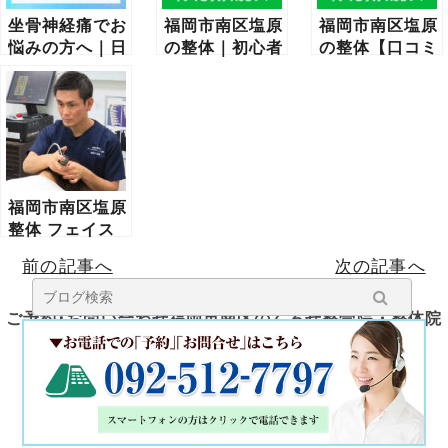
坐骨神経痛でお
福岡市南区塩原
福岡市南区塩原
悩みの方へ｜日
の整体｜初心者
の整体【口コミ
曜施術・口コミ
でも安心して通
で人気】｜信頼
高評価の整骨院
える４つの理由
される理由と体
【福岡】完全ガ
験談まとめ
イド
福岡市南区塩原
整体 フェイス
ライン矯正｜た
前の記事へ
次の記事へ
るみ・むくみ・
左右差を整える
根拠と理由
ご予約･お問い合わせ福岡市南区のくろせ整骨院・整体院