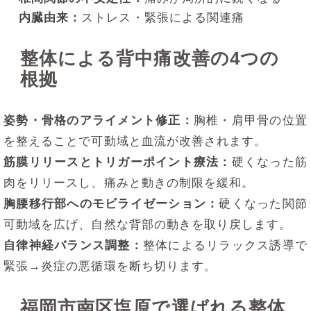
内臓由来：
ストレス・緊張による関連痛
整体による背中痛改善の4つの
根拠
姿勢・骨格のアライメント修正：
胸椎・肩甲骨の位置
を整えることで可動域と血流が改善されます。
筋膜リリースとトリガーポイント療法：
硬くなった筋
肉をリリースし、痛みと動きの制限を緩和。
胸腰移行部へのモビライゼーション：
硬くなった関節
可動域を広げ、自然な背部の動きを取り戻します。
自律神経バランス調整：
整体によるリラックス誘導で
緊張→炎症の悪循環を断ち切ります。
福岡市南区塩原で選ばれる整体