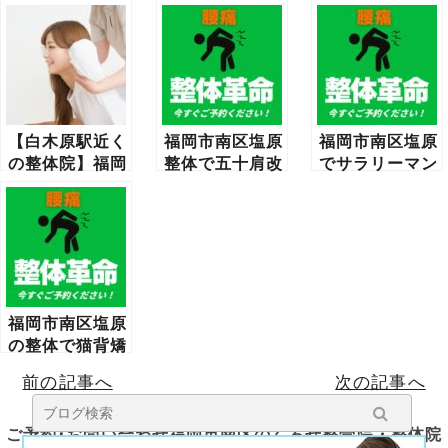
【白木原駅近く
福岡市南区塩原
福岡市南区塩原
の整体院】福岡
整体で五十肩改
でサラリーマン
市南区塩原のく
善｜肩の痛み・
向け整体を探す
ろせ整体院
可動域回復を根
なら｜仕事の疲
本サポート
れ・肩こり・腰
痛を根本改善
福岡市南区塩原
の整体で猫背矯
正｜根本改善の
前の記事へ
次の記事へ
理由と効果的な
施術方法
ご予約･お問い合わせ福岡市南区のくろせ整骨院・整体院