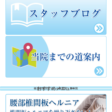
おすすめメニュー
福岡市南区のくろせ整骨院・整体院