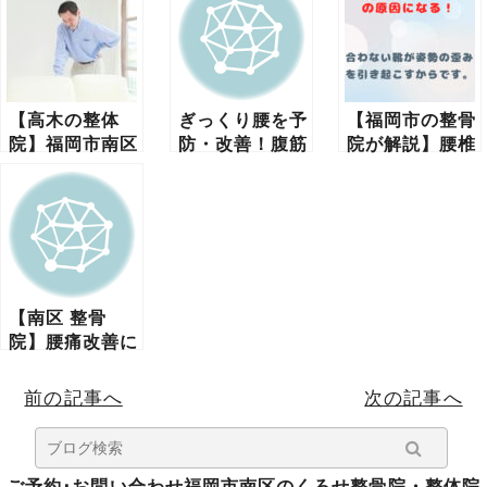
【高木の整体
ぎっくり腰を予
【福岡市の整骨
院】福岡市南区
防・改善！腹筋
院が解説】腰椎
塩原のくろせ整
を鍛えると腰の
ヘルニアの原因
体院
痛みが減る理由
は靴選び？腰痛
を悪化させる靴
とは
【南区 整骨
院】腰痛改善に
は大掃除が効果
的！軽い掃除で
前の記事へ
次の記事へ
血流を促進する
理由
ご予約･お問い合わせ福岡市南区のくろせ整骨院・整体院