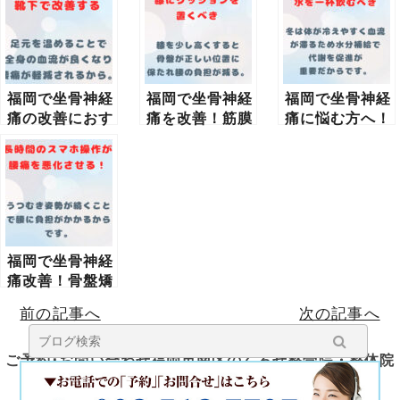
福岡で坐骨神経
福岡で坐骨神経
福岡で坐骨神経
痛の改善におす
痛を改善！筋膜
痛に悩む方へ！
すめの整骨院と
リリースと正し
通勤がつらい朝
冬の腰痛対策
い座り方で腰の
の腰痛予防には
負担を軽減
冬の朝に水を1
杯飲むべき理由
福岡で坐骨神経
痛改善！骨盤矯
正がもたらす効
前の記事へ
次の記事へ
果とスマホ操作
による腰痛悪化
の関係
ご予約･お問い合わせ福岡市南区のくろせ整骨院・整体院