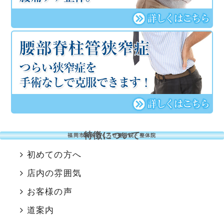
特徴について
福岡市南区のくろせ整骨院・整体院
初めての方へ
店内の雰囲気
お客様の声
道案内