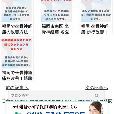
福岡で坐骨神経
福岡市南区 坐
福岡 坐骨神経
痛の改善方法！
骨神経痛 名医
痛 歩行改善｜
湯気を吸い込む
｜冬の腰痛は湯
腰痛改善の近道
ことで腰痛改善
たんぽで改善
は「姿勢リセッ
ト」
福岡で坐骨神経
痛を改善！筋膜
リリースと正し
前の記事へ
次の記事へ
い座り方で腰の
負担を軽減
ご予約･お問い合わせ福岡市南区のくろせ整骨院・整体院