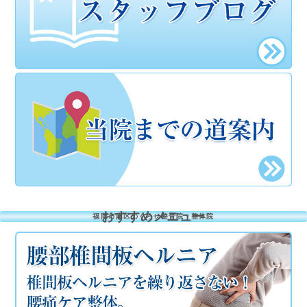
おすすめメニュー
福岡市南区のくろせ整骨院・整体院