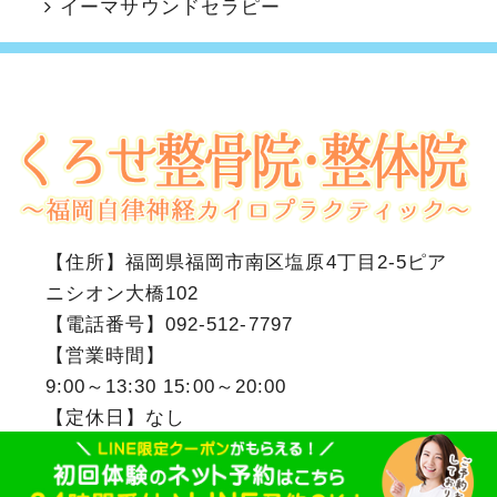
イーマサウンドセラピー
【住所】
福岡県福岡市南区塩原4丁目2-5ピア
ニシオン大橋102
【電話番号】
092-512-7797
【営業時間】
9:00～13:30 15:00～20:00
【定休日】なし
福岡市南区のくろせ整骨院・整体院
Copyright(c)2018
.All Right Reserved.Design by (株)ゆいまーる
相互リンク