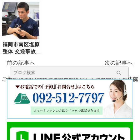
でも安心して通
なたに最適な整
い？｜失敗しな
える４つの理由
体院を選ぶ基準
い整体選びの根
と科学的根拠を
拠と理由を専門
徹底解説
家が徹底解説
福岡市南区塩原
整体 交通事故
対応｜むち打ち
前の記事へ
次の記事へ
改善・後遺症予
防の専門知識と
根拠を徹底解説
ご予約･お問い合わせ福岡市南区のくろせ整骨院・整体院