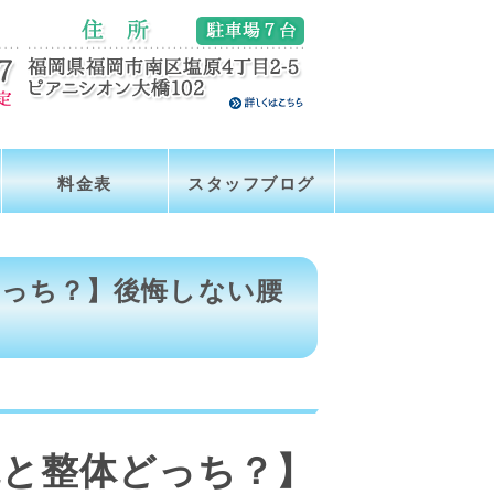
料金表
スタッフブログ
どっち？】後悔しない腰
院と整体どっち？】