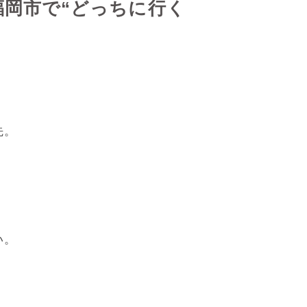
福岡市で“どっちに行く
先。
い。