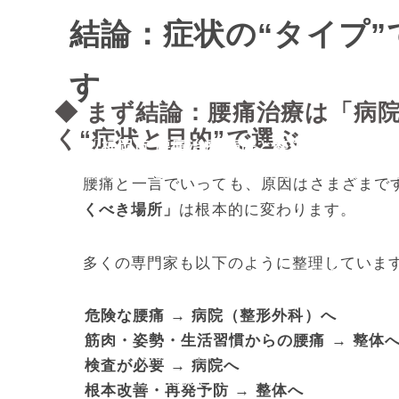
結論：症状の“タイプ
す
◆ まず結論：腰痛治療は「病
く“症状と目的”で選ぶ
「
福岡市 腰痛治療 病院と整体どっち
が正
腰痛に悩む多くの方が抱える“共通の悩み”
腰痛と一言でいっても、原因はさまざまで
くべき場所」
は根本的に変わります。
福岡市には、博多・天神・南区・東区・早
科・治療院・整体院が数多く存在します。
多くの専門家も以下のように整理していま
しく選べないと“改善が遅れる”“遠回りに
まいます。
危険な腰痛 → 病院（整形外科）へ
筋肉・姿勢・生活習慣からの腰痛 → 整体
本記事では、腰痛専門の視点で、
病院に行
検査が必要 → 病院へ
ケース
を、根拠と理由をもとに徹底的に解
根本改善・再発予防 → 整体へ