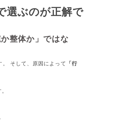
”で選ぶのが正解で
院か整体か」ではな
解？」 この疑問は、福岡市内で
です。
す。 そして、原因によって
「行
良区などエリアごとに、整形外
 そのため選択肢が多いほど、正
す。
なる”という結果につながってし
へ
くべきケース
と
整体に行くべき
説します。