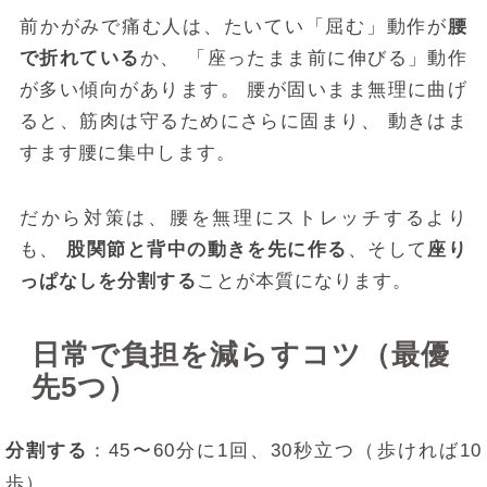
前かがみで痛む人は、たいてい「屈む」動作が
腰
で折れている
か、 「座ったまま前に伸びる」動作
が多い傾向があります。 腰が固いまま無理に曲げ
ると、筋肉は守るためにさらに固まり、 動きはま
すます腰に集中します。
だから対策は、腰を無理にストレッチするより
も、
股関節と背中の動きを先に作る
、そして
座り
っぱなしを分割する
ことが本質になります。
日常で負担を減らすコツ（最優
先5つ）
分割する
：45〜60分に1回、30秒立つ（歩ければ10
歩）