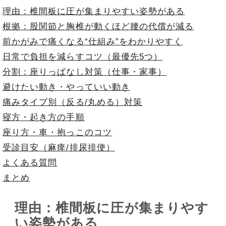
理由：椎間板に圧が集まりやすい姿勢がある
根拠：股関節と胸椎が動くほど腰の代償が減る
前かがみで痛くなる“仕組み”をわかりやすく
日常で負担を減らすコツ（最優先5つ）
分割：座りっぱなし対策（仕事・家事）
避けたい動き・やっていい動き
痛みタイプ別（反る/丸める）対策
寝方・起き方の手順
座り方・車・抱っこのコツ
受診目安（麻痺/排尿排便）
よくある質問
まとめ
理由：椎間板に圧が集まりやす
い姿勢がある