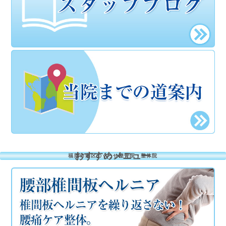
おすすめメニュー
福岡市南区のくろせ整骨院・整体院