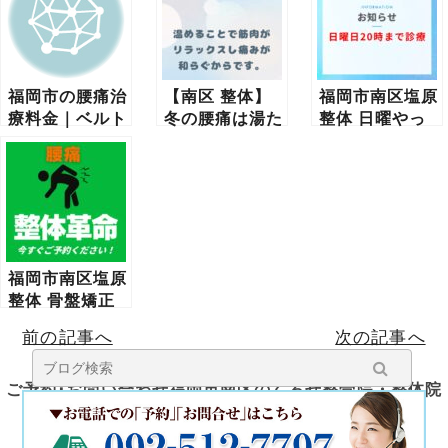
福岡市の腰痛治
【南区 整体】
福岡市南区塩原
療料金｜ベルト
冬の腰痛は湯た
整体 日曜やっ
の位置を変える
んぽで改善！温
てる｜休日でも
だけで腰痛を軽
めるだけで痛み
通える整体院を
減する方法
が和らぐ理由と
徹底解説
は？
福岡市南区塩原
整体 骨盤矯正
｜効果と選び方
前の記事へ
次の記事へ
を徹底解説
ご予約･お問い合わせ福岡市南区のくろせ整骨院・整体院