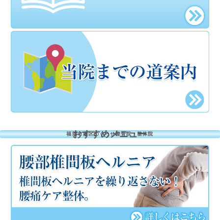
おすすめメニュー
福岡市南区のくろせ整骨院・整体院