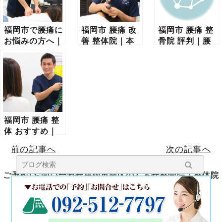
福岡市で腰痛に
福岡市 腰痛 改
福岡市 腰痛 整
お悩みの方へ｜
善 整体院｜本
骨院 評判｜腰
歩くと痛い腰痛
当に改善する整
痛改善で選ばれ
の原因と改善方
体院の選び方と
る整骨院の根拠
法
根拠を専門家が
と理由を徹底解
徹底解説
説
福岡市 腰痛 整
体 おすすめ｜
失敗しない整体
前の記事へ
次の記事へ
院の選び方と根
本改善の考え方
ご予約･お問い合わせ福岡市南区のくろせ整骨院・整体院