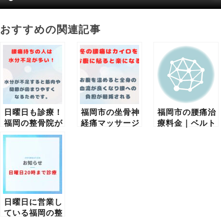
おすすめの関連記事
日曜日も診療！
福岡市の坐骨神
福岡市の腰痛治
福岡の整骨院が
経痛マッサージ
療料金｜ベルト
解説｜腰痛と水
治療｜冬の腰痛
の位置を変える
分不足の意外な
を和らげる方法
だけで腰痛を軽
関係とは？<
減する方法
日曜日に営業し
ている福岡の整