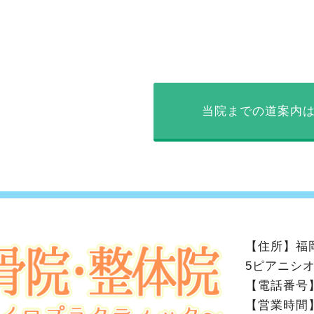
当院までの道案内
【住所】
福
5ピアニシオ
【電話番号
【営業時間