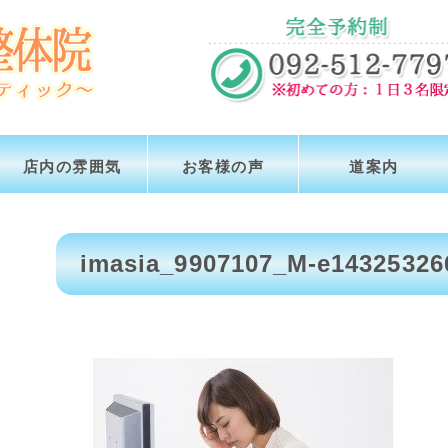
店内の雰囲気
お客様の声
道案内
imasia_9907107_M-e14325326