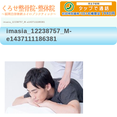
imasia_12238757_M-e1437111186381
imasia_12238757_M-
e1437111186381