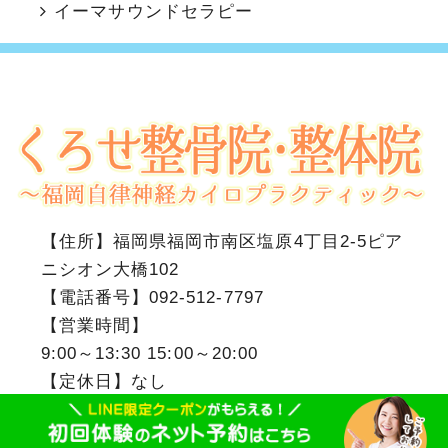
イーマサウンドセラピー
【住所】
福岡県福岡市南区塩原4丁目2-5ピア
ニシオン大橋102
【電話番号】
092-512-7797
【営業時間】
9:00～13:30 15:00～20:00
【定休日】なし
福岡市南区のくろせ整骨院・整体院
Copyright(c)2018
.All Right Reserved.Design by (株)ゆいまーる
相互リンク